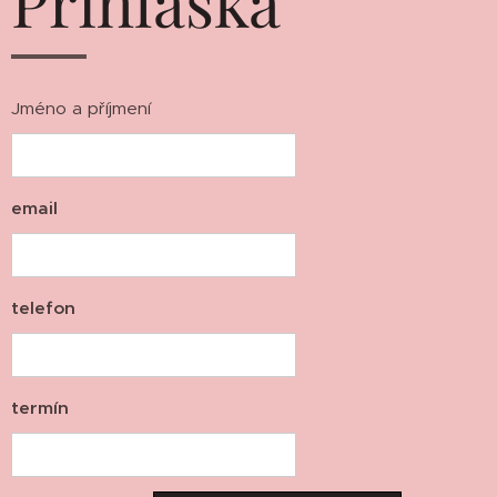
Přihláška
Jméno a příjmení
email
telefon
termín