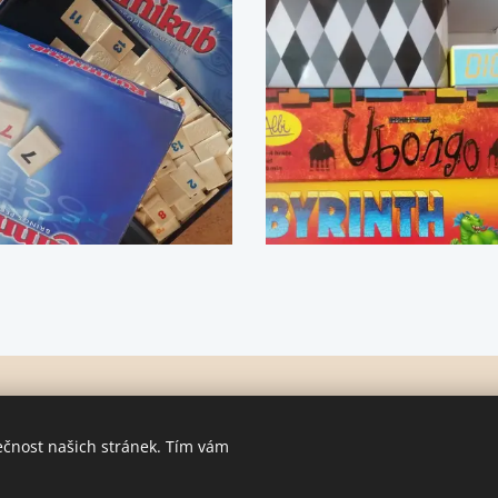
© 2019
Ještěrka Mníšek
Obrázky Lída Pokorná
ečnost našich stránek. Tím vám
íření obsahu tohoto webu je bez předchozího písemného souhlasu
Vytvořeno službou
Webnode
Cookies