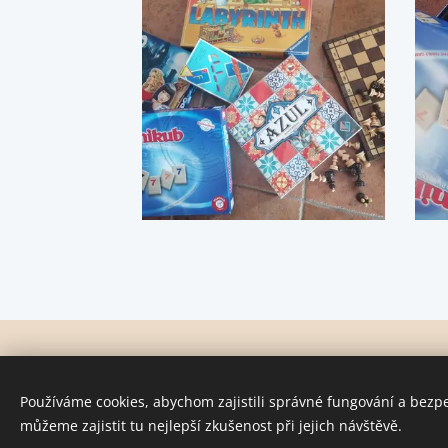
Používáme cookies, abychom zajistili správné fungování a bezp
Kopírování a další š
můžeme zajistit tu nejlepší zkušenost při jejich návštěvě.