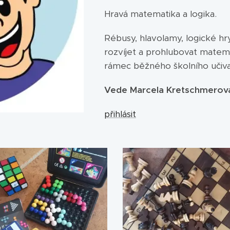
Hravá matematika a logika.
Rébusy, hlavolamy, logické h
rozvíjet a prohlubovat matem
rámec běžného školního učiva
Vede Marcela Kretschmerov
přihlásit