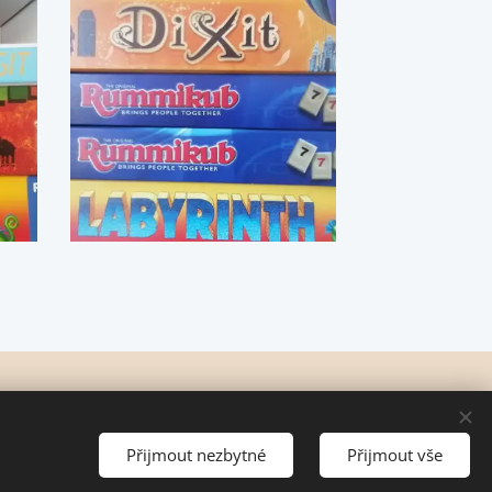
 vydavatele zakázáno.
Přijmout nezbytné
Přijmout vše