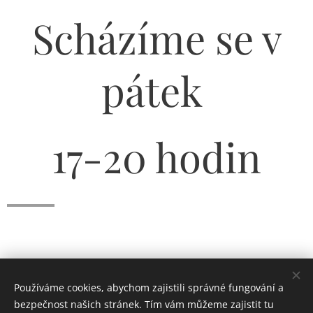
Scházíme se v
pátek
17-20 hodin
Používáme cookies, abychom zajistili správné fungování a
© 2019
Ještěrka Mníšek
bezpečnost našich stránek. Tím vám můžeme zajistit tu
Obrázky Lída Pokorná